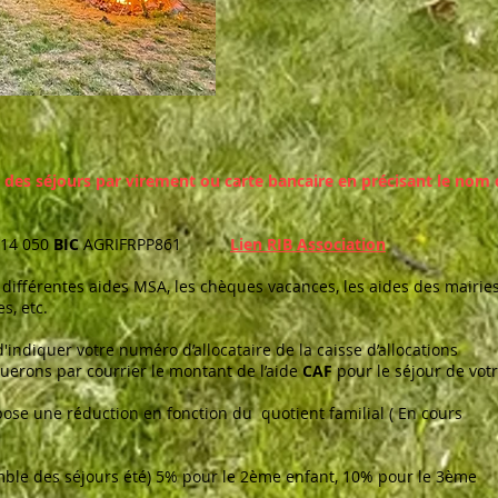
t des séjours par virement ou carte bancaire en précisant le nom
514 050
BIC
AGRIFRPP861
Lien RIB Association
 différentes aides MSA, les chèques vacances, les aides des mairies
s, etc.
d'indiquer votre numéro d’allocataire de la caisse d’allocations
uerons par courrier le montant de l’aide
CAF
pour le séjour de vot
ose une réduction en fonction du quotient familial ( En cours
emble des séjours été) 5% pour le 2ème enfant, 10% pour le 3ème