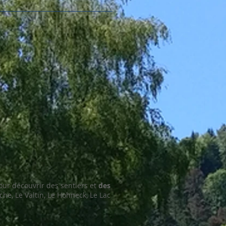
r découvrir des sentiers et
des
he, Le Valtin, Le Hohneck, Le Lac