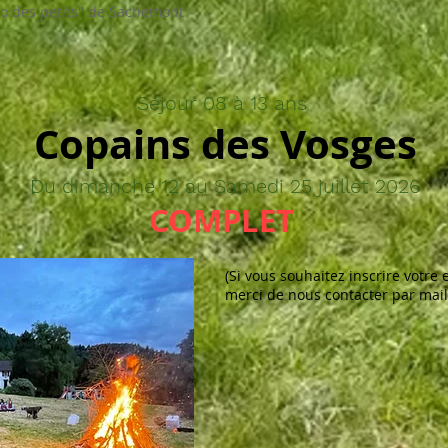
olo des petits" de Sachemont
Séjour 08 à 13 ans
Copains des Vosges
Du dimanche 12 au Samedi 25 juillet 2026
COMPLET
(S
i vous souhaitez inscrire votre e
merci de nous contacter par mai