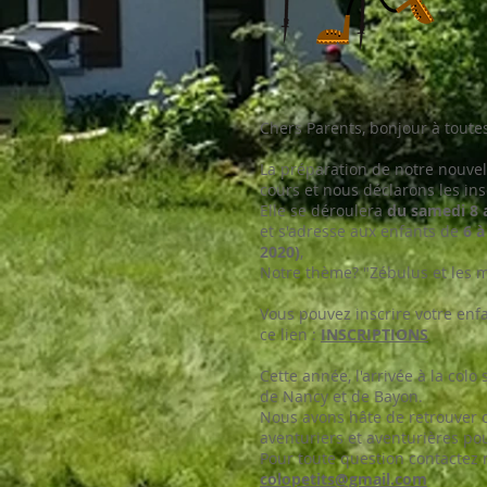
Chers Parents, bonjour à toutes
La préparation de notre nouvel
cours et nous déclarons les ins
Elle se déroulera
du samedi 8 
et s'adresse aux enfants de
6 à
2020)
,
Notre thème? "Zébulus et les 
Vous pouvez inscrire votre enf
ce lien :
INSCRIPTIONS
Cette année, l'arrivée à la colo
de Nancy et de Bayon.
Nous avons hâte de retrouver 
aventuriers et aventurières p
Pour toute question contactez 
colopetits@gmail.com