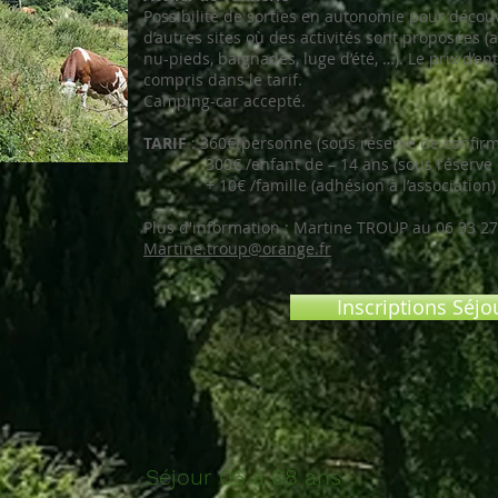
Possibilité de sorties en autonomie pour déco
d’autres sites où des activités sont proposées (
nu-pieds, baignades, luge d’été, …). Le prix d’ent
compris dans le tarif.
Camping-car accepté.
TARIF
: 360€/personne (sous réserve de confir
300€ /enfant de – 14 ans (sous réserve d
+ 10€ /famille (adhésion à l’association)
Plus d'information : Martine TROUP au 06 33 27
Martine.troup@orange.fr
Inscriptions Séjo
Séjour 06 à 08 ans