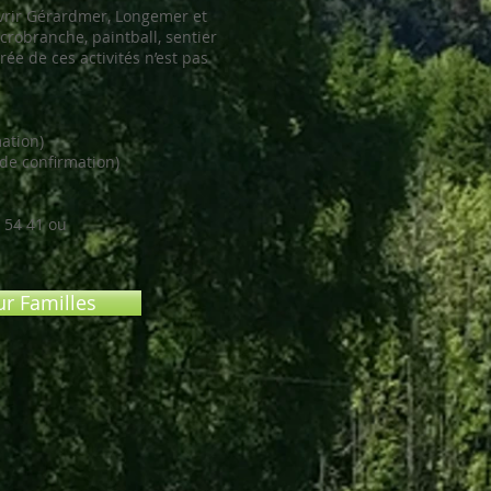
uvrir Gérardmer, Longemer et
acrobranche, paintball, sentier
rée de ces activités n’est pas
mation)
e confirmation)
 54 41 ou
ur Familles