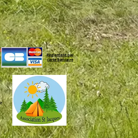
 de
Règlement par
carte bancaire
,
re