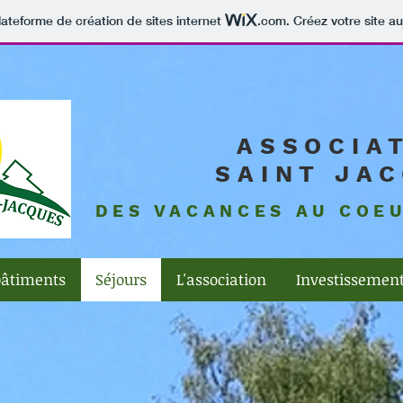
lateforme de création de sites internet
.com
. Créez votre site au
ASSOCIA
SAINT JA
DES VACANCES AU COE
bâtiments
Séjours
L'association
Investissemen