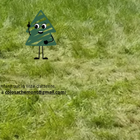
nfant sur la liste d'attente,
l à
colosachemont@gmail.com
)