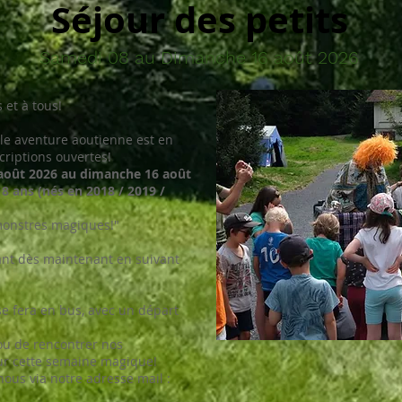
Séjour des petits
Samedi 08 au Dimanche 16 août 2026
 et à tous!
le aventure aoutienne est en
criptions ouvertes!
août 2026 au dimanche 16 août
 8 ans (nés en 2018 / 2019 /
monstres magiques!"
ant dès maintenant en suivant
 se fera en bus, avec un départ
ou de rencontrer nos
our cette semaine magique!
nous via notre adresse mail :