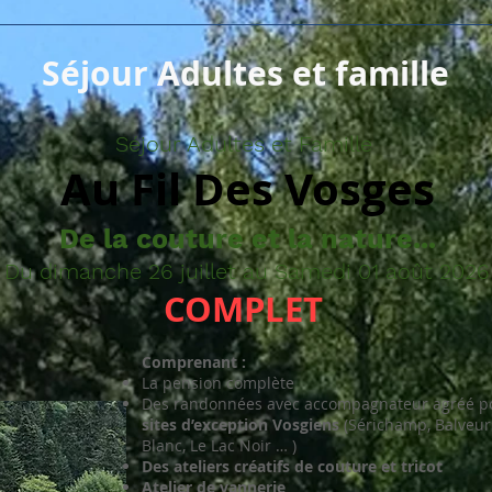
Séjour Adultes et famille
Séjour Adultes et Famille
Au Fil Des Vosges
De la couture et la nature...
Du dimanche 26 juillet au Samedi 01 août 2026
COMPLET
Comprenant :
La pension complète
Des randonnées avec accompagnateur agréé pou
sites d’exception Vosgiens
(Sérichamp, Balveurc
Blanc, Le Lac Noir … )
Des ateliers créatifs de couture et tricot
Atelier de vannerie