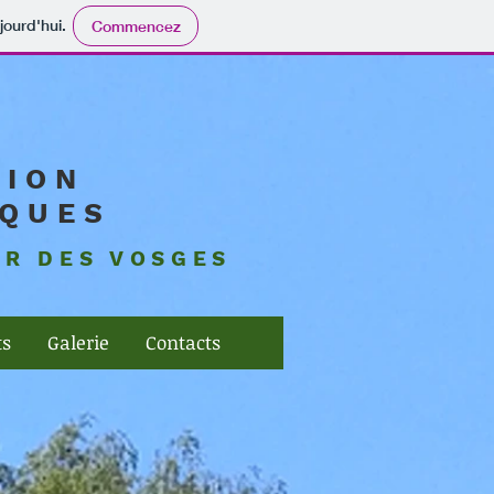
jourd'hui.
Commencez
TION
CQUES
UR DES VOSGES
ts
Galerie
Contacts