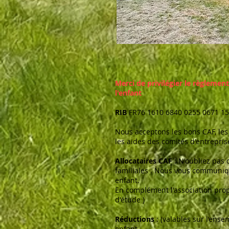
Merci de privilégier le règlemen
l'enfant
RIB
FR76 1610 6840 0255 0671 1
Nous acceptons les bons CAF, les
les aides des comités d'entreprise
Allocataires CAF
: N'oubliez pas 
familiales . Nous vous communiq
enfant.
En complément l'association prop
d'étude )
Réductions
: (valables sur l’ens
enfant.