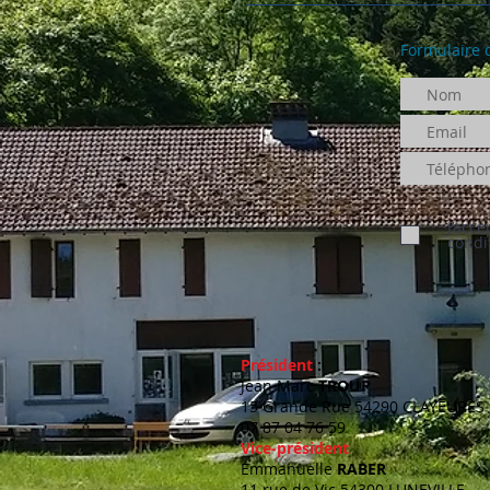
Formulaire 
J’acce
condi
Président
:
Jean Marc
TROUP
15 Grande Rue 54290 CLAYEURES
07 87 04 76 59
Vice-président
Emmanuelle
RABER
11 rue de Vic 54300 LUNEVILLE