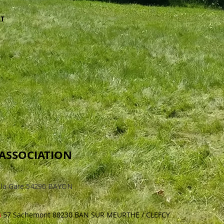
RT
'ASSOCIATION
e la Gare 54290 BAYON
s
57 Sachemont 88230 BAN SUR MEURTHE / CLEFCY