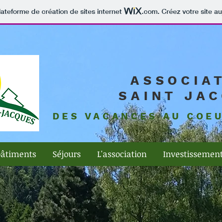
lateforme de création de sites internet
.com
. Créez votre site au
ASSOCIA
SAINT JA
DES VACANCES AU COE
bâtiments
Séjours
L'association
Investissemen