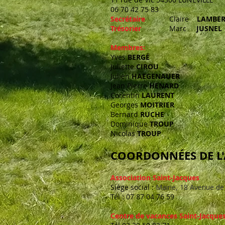
06 70 42 75 83
Secrétaire
Claire
LAMBE
Trésorier
Marc
JUSNEL
Membres:
Yves
BERGÉ
Juliette
CIROU
Julien
HAEGENAUER
Jean Pierre
HENARD
Corentin
LAURENT
Georges
MOITRIER
Bernard
RUCHE
Dominique
TROUP
Nicolas
TROUP
COORDONNÉES
DE L
Association Saint-Jacques
Siège social :
Mairie, 18 Avenue d
Tél : 07 87 04 76 59
Centre de vacances Saint-Jacque