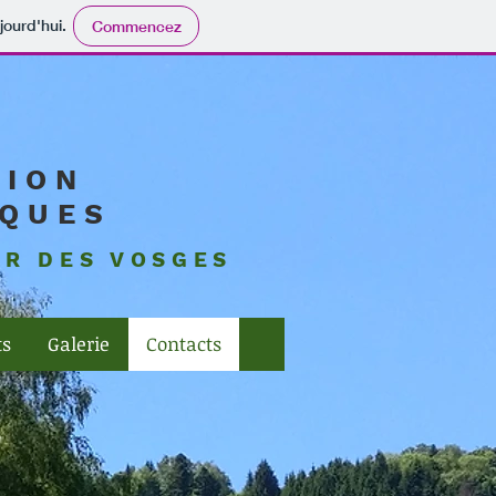
jourd'hui.
Commencez
TION
CQUES
UR DES VOSGES
ts
Galerie
Contacts