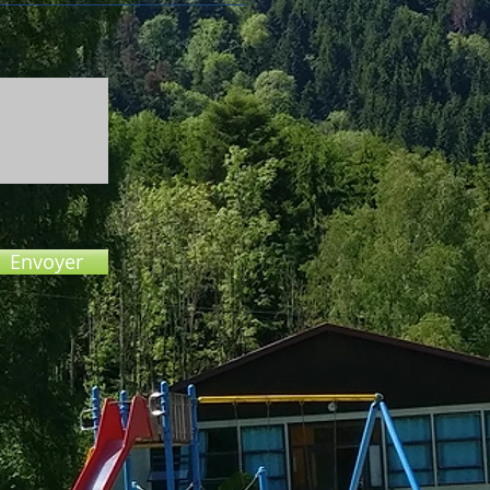
Envoyer
N